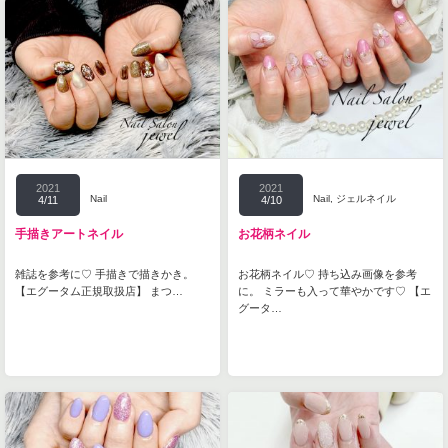
2021
2021
Nail
Nail
,
ジェルネイル
4/11
4/10
手描きアートネイル
お花柄ネイル
雑誌を参考に♡ 手描きで描きかき。
お花柄ネイル♡ 持ち込み画像を参考
【エグータム正規取扱店】 まつ…
に。 ミラーも入って華やかです♡ 【エ
グータ…