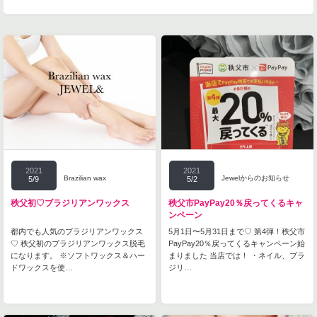
2021
2021
Brazilian wax
Jewelからのお知らせ
5/9
5/2
秩父初♡ブラジリアンワックス
秩父市PayPay20％戻ってくるキャ
ンペーン
都内でも人気のブラジリアンワックス
5月1日〜5月31日まで♡ 第4弾！秩父市
♡ 秩父初のブラジリアンワックス脱毛
PayPay20％戻ってくるキャンペーン始
になります。 ※ソフトワックス＆ハー
まりました 当店では！ ・ネイル、ブラ
ドワックスを使…
ジリ…