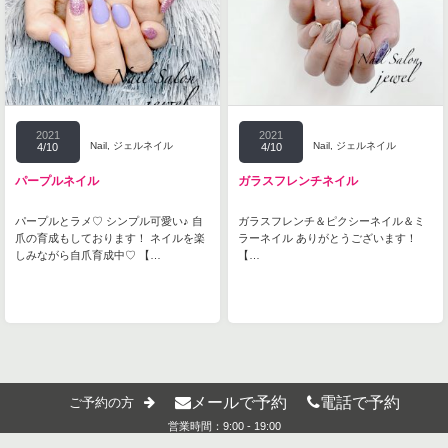
2021
2021
Nail
,
ジェルネイル
Nail
,
ジェルネイル
4/10
4/10
パープルネイル
ガラスフレンチネイル
パープルとラメ♡ シンプル可愛い♪ 自
ガラスフレンチ＆ピクシーネイル＆ミ
爪の育成もしております！ ネイルを楽
ラーネイル ありがとうございます！
しみながら自爪育成中♡ 【…
【…
メールで予約
電話で予約
ご予約の方
営業時間：9:00 - 19:00