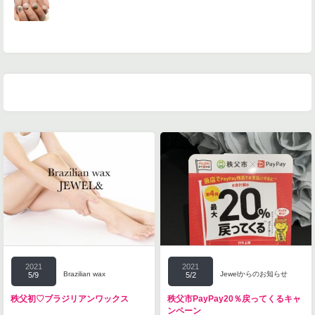
2021
2021
Brazilian wax
Jewelからのお知らせ
5/9
5/2
秩父初♡ブラジリアンワックス
秩父市PayPay20％戻ってくるキャ
ンペーン