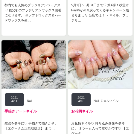
都内でも人気のブラジリアンワックス
5月1日〜5月31日まで♡ 第4弾！秩父市
♡ 秩父初のブラジリアンワックス脱毛
PayPay20％戻ってくるキャンペーン始
になります。 ※ソフトワックス＆ハー
まりました 当店では！ ・ネイル、ブラ
ドワックスを使…
ジリ…
2021
2021
Nail
Nail
,
ジェルネイル
4/11
4/10
手描きアートネイル
お花柄ネイル
雑誌を参考に♡ 手描きで描きかき。
お花柄ネイル♡ 持ち込み画像を参考
【エグータム正規取扱店】 まつ…
に。 ミラーも入って華やかです♡ 【エ
グータ…