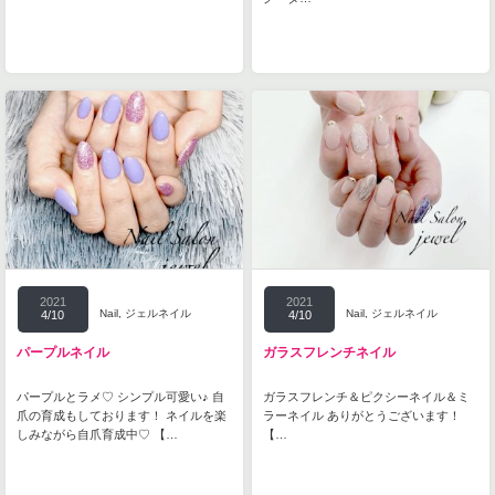
2021
2021
Nail
,
ジェルネイル
Nail
,
ジェルネイル
4/10
4/10
パープルネイル
ガラスフレンチネイル
パープルとラメ♡ シンプル可愛い♪ 自
ガラスフレンチ＆ピクシーネイル＆ミ
爪の育成もしております！ ネイルを楽
ラーネイル ありがとうございます！
しみながら自爪育成中♡ 【…
【…