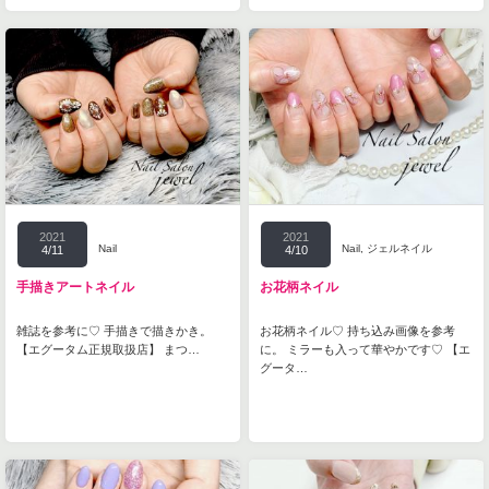
2021
2021
Nail
Nail
,
ジェルネイル
4/11
4/10
手描きアートネイル
お花柄ネイル
雑誌を参考に♡ 手描きで描きかき。
お花柄ネイル♡ 持ち込み画像を参考
【エグータム正規取扱店】 まつ…
に。 ミラーも入って華やかです♡ 【エ
グータ…