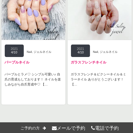
2021
2021
Nail
,
ジェルネイル
Nail
,
ジェルネイル
4/10
4/10
パープルネイル
ガラスフレンチネイル
パープルとラメ♡ シンプル可愛い♪ 自
ガラスフレンチ＆ピクシーネイル＆ミ
爪の育成もしております！ ネイルを楽
ラーネイル ありがとうございます！
しみながら自爪育成中♡ 【…
【…
メールで予約
電話で予約
ご予約の方