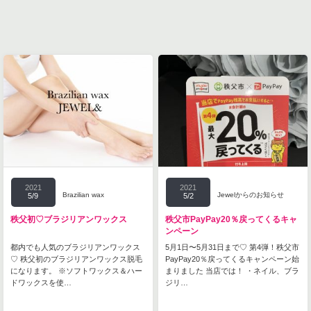
2021
2021
Brazilian wax
Jewelからのお知らせ
5/9
5/2
秩父初♡ブラジリアンワックス
秩父市PayPay20％戻ってくるキャ
ンペーン
都内でも人気のブラジリアンワックス
5月1日〜5月31日まで♡ 第4弾！秩父市
♡ 秩父初のブラジリアンワックス脱毛
PayPay20％戻ってくるキャンペーン始
になります。 ※ソフトワックス＆ハー
まりました 当店では！ ・ネイル、ブラ
ドワックスを使…
ジリ…