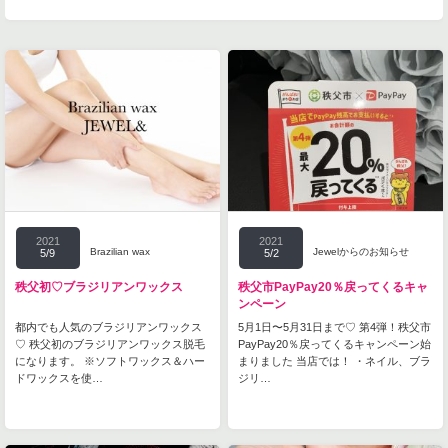
2021
2021
Brazilian wax
Jewelからのお知らせ
5/9
5/2
秩父初♡ブラジリアンワックス
秩父市PayPay20％戻ってくるキャ
ンペーン
都内でも人気のブラジリアンワックス
5月1日〜5月31日まで♡ 第4弾！秩父市
♡ 秩父初のブラジリアンワックス脱毛
PayPay20％戻ってくるキャンペーン始
になります。 ※ソフトワックス＆ハー
まりました 当店では！ ・ネイル、ブラ
ドワックスを使…
ジリ…