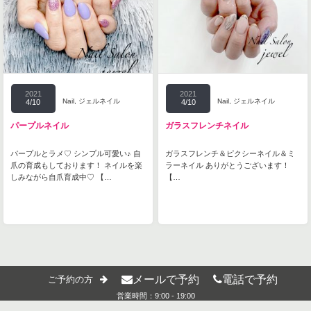
2021
2021
Nail
,
ジェルネイル
Nail
,
ジェルネイル
4/10
4/10
パープルネイル
ガラスフレンチネイル
パープルとラメ♡ シンプル可愛い♪ 自
ガラスフレンチ＆ピクシーネイル＆ミ
爪の育成もしております！ ネイルを楽
ラーネイル ありがとうございます！
しみながら自爪育成中♡ 【…
【…
メールで予約
電話で予約
ご予約の方
営業時間：9:00 - 19:00