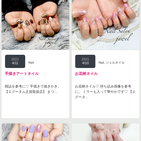
2021
2021
Nail
Nail
,
ジェルネイル
4/11
4/10
手描きアートネイル
お花柄ネイル
雑誌を参考に♡ 手描きで描きかき。
お花柄ネイル♡ 持ち込み画像を参考
【エグータム正規取扱店】 まつ…
に。 ミラーも入って華やかです♡ 【エ
グータ…