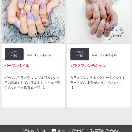
2021
2021
Nail
,
ジェルネイル
Nail
,
ジェルネイル
4/10
4/10
パープルネイル
ガラスフレンチネイル
パープルとラメ♡ シンプル可愛い♪ 自
ガラスフレンチ＆ピクシーネイル＆ミ
爪の育成もしております！ ネイルを楽
ラーネイル ありがとうございます！
しみながら自爪育成中♡ 【…
【…
メールで予約
電話で予約
ご予約の方