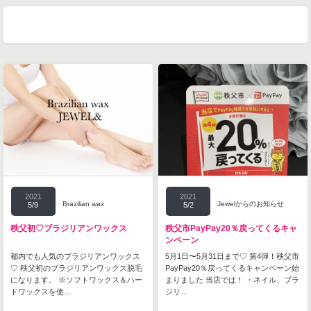
2021
2021
Brazilian wax
Jewelからのお知らせ
5/9
5/2
秩父初♡ブラジリアンワックス
秩父市PayPay20％戻ってくるキャ
ンペーン
都内でも人気のブラジリアンワックス
5月1日〜5月31日まで♡ 第4弾！秩父市
♡ 秩父初のブラジリアンワックス脱毛
PayPay20％戻ってくるキャンペーン始
になります。 ※ソフトワックス＆ハー
まりました 当店では！ ・ネイル、ブラ
ドワックスを使…
ジリ…