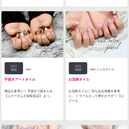
2021
2021
Nail
Nail
,
ジェルネイル
4/11
4/10
手描きアートネイル
お花柄ネイル
雑誌を参考に♡ 手描きで描きかき。
お花柄ネイル♡ 持ち込み画像を参考
【エグータム正規取扱店】 まつ…
に。 ミラーも入って華やかです♡ 【エ
グータ…