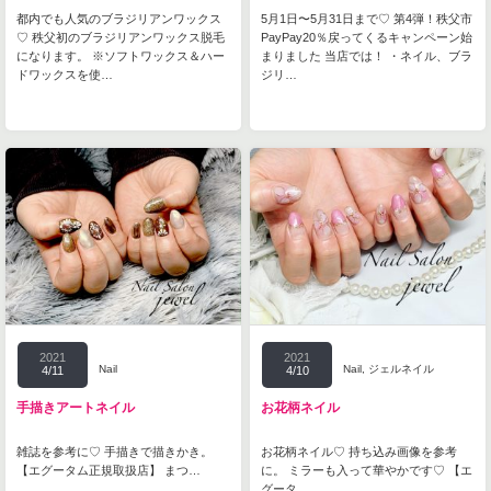
都内でも人気のブラジリアンワックス
5月1日〜5月31日まで♡ 第4弾！秩父市
♡ 秩父初のブラジリアンワックス脱毛
PayPay20％戻ってくるキャンペーン始
になります。 ※ソフトワックス＆ハー
まりました 当店では！ ・ネイル、ブラ
ドワックスを使…
ジリ…
2021
2021
Nail
Nail
,
ジェルネイル
4/11
4/10
手描きアートネイル
お花柄ネイル
雑誌を参考に♡ 手描きで描きかき。
お花柄ネイル♡ 持ち込み画像を参考
【エグータム正規取扱店】 まつ…
に。 ミラーも入って華やかです♡ 【エ
グータ…