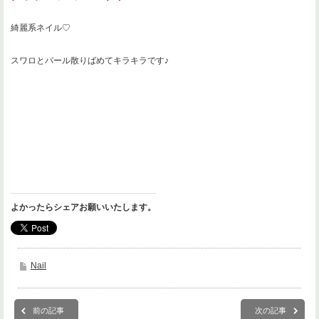
綺麗系ネイル♡
スワロとパール散りばめてキラキラです♪
よかったらシェアお願いいたします。
Nail
前の記事
次の記事