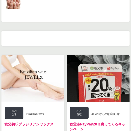
2021
2021
Brazilian wax
Jewelからのお知らせ
5/9
5/2
秩父初♡ブラジリアンワックス
秩父市PayPay20％戻ってくるキャ
ンペーン