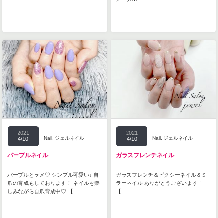
2021
2021
Nail
,
ジェルネイル
Nail
,
ジェルネイル
4/10
4/10
パープルネイル
ガラスフレンチネイル
パープルとラメ♡ シンプル可愛い♪ 自
ガラスフレンチ＆ピクシーネイル＆ミ
爪の育成もしております！ ネイルを楽
ラーネイル ありがとうございます！
しみながら自爪育成中♡ 【…
【…