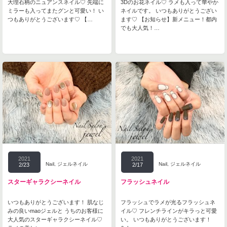
大理石柄のニュアンスネイル♡ 先端に
3Dのお花ネイル♡ ラメも入って華やか
ミラーも入ってまたグンと可愛い！ い
ネイルです。 いつもありがとうござい
つもありがとうございます♡ 【…
ます♡ 【お知らせ】新メニュー！都内
でも大人気！…
2021
2021
Nail
,
ジェルネイル
Nail
,
ジェルネイル
2/23
2/17
スターギャラクシーネイル
フラッシュネイル
いつもありがとうございます！ 肌なじ
フラッシュでラメが光るフラッシュネ
みの良いmaoジェルと うちのお客様に
イル♡ フレンチラインがキラっと可愛
大人気のスターギャラクシーネイル♡
い。 いつもありがとうございます！