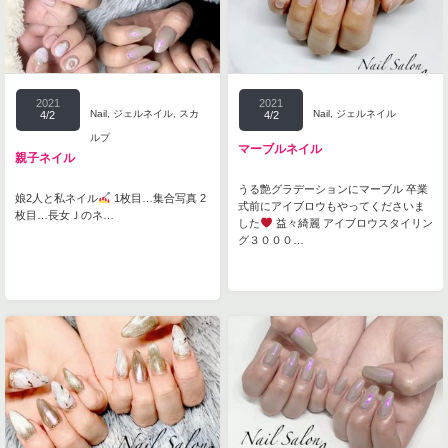
2021
2021
Nail
,
ジェルネイル
,
スカ
Nail
,
ジェルネイル
4/2
4/2
ルプ
マーブルネイル
親子ネイル
うる艶グラデーションにマーブル 卒業
娘2人と私ネイル
1枚目…集合写真 2
式前にアイブロウもやってくださいま
枚目…長女Ｊのネ…
した
益々綺麗 アイブロウスタイリン
グ３０００…