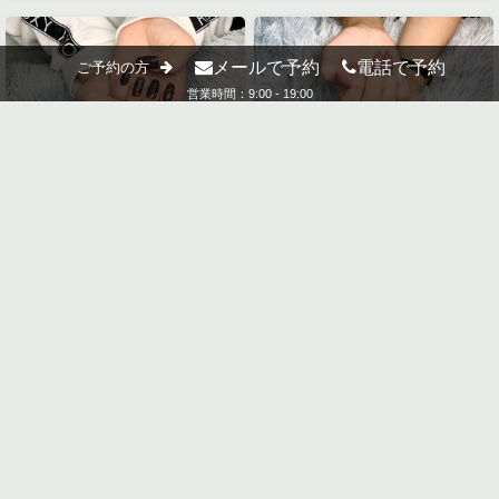
メールで予約
電話で予約
ご予約の方
営業時間：9:00 - 19:00
2021
2021
Nail
,
ジェルネイル
Nail
,
ジェルネイル
2/17
2/17
グリッターネイル
PINKベージュネイル
3種類のラメを調合してお作りしまし
肌なじみの良いうる艶ネイル。 お肌も
た。 カラーもラメもお好みの色に近づ
綺麗にみせてくれたり、手もとをより
けちゃいます！ ロングな自爪をずっと
美しくみちびきます。 ショートネイル
キープしてくださってま…
にもおすすめ♡ …