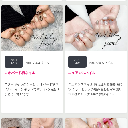
2021
2021
Nail
,
ジェルネイル
Nail
,
ジェルネイル
4/10
4/2
レオパード柄ネイル
ニュアンスネイル
スターギャラクシーと レオパード柄ネ
ニュアンスネイル 持ち込み画像参考に
イル♡ キランキランです。 いつもあり
♡ ミラーとラメの組み合わせが可愛い
がとうございます！ …
ラメはオリジナルmix お似合い♡ …