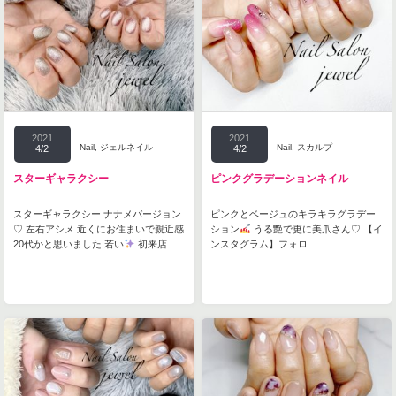
2021
2021
Nail
,
ジェルネイル
Nail
,
スカルプ
4/2
4/2
スターギャラクシー
ピンクグラデーションネイル
スターギャラクシー ナナメバージョン
ピンクとベージュのキラキラグラデー
♡ 左右アシメ 近くにお住まいで親近感
ション
うる艶で更に美爪さん♡ 【イ
20代かと思いました 若い
初来店…
ンスタグラム】フォロ…