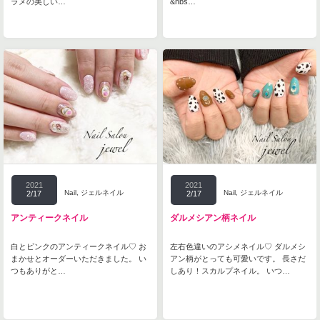
ラメの美しい…
&nbs…
2021
2021
Nail
,
ジェルネイル
Nail
,
ジェルネイル
2/17
2/17
アンティークネイル
ダルメシアン柄ネイル
白とピンクのアンティークネイル♡ お
左右色違いのアシメネイル♡ ダルメシ
まかせとオーダーいただきました。 い
アン柄がとっても可愛いです。 長さだ
つもありがと…
しあり！スカルプネイル。 いつ…