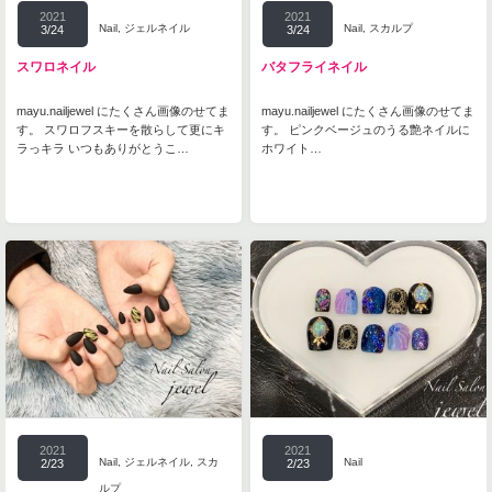
2021
2021
Nail
,
ジェルネイル
Nail
,
スカルプ
3/24
3/24
スワロネイル
バタフライネイル
mayu.nailjewel にたくさん画像のせてま
mayu.nailjewel にたくさん画像のせてま
す。 スワロフスキーを散らして更にキ
す。 ピンクベージュのうる艶ネイルに
ラっキラ いつもありがとうこ…
ホワイト…
2021
2021
Nail
,
ジェルネイル
,
スカ
Nail
2/23
2/23
ルプ