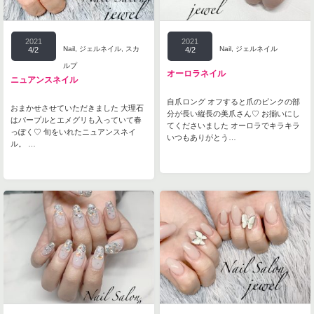
2021
2021
Nail
,
ジェルネイル
,
スカ
Nail
,
ジェルネイル
4/2
4/2
ルプ
オーロラネイル
ニュアンスネイル
自爪ロング オフすると爪のピンクの部
おまかせさせていただきました 大理石
分が長い縦長の美爪さん♡ お揃いにし
はパープルとエメグリも入っていて春
てくださいました オーロラでキラキラ
っぽく♡ 旬をいれたニュアンスネイ
いつもありがとう…
ル。 …