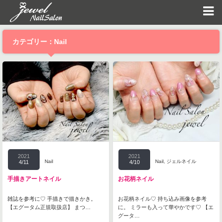
カテゴリー：Nail
2021
2021
Nail
Nail
,
ジェルネイル
4/11
4/10
手描きアートネイル
お花柄ネイル
雑誌を参考に♡ 手描きで描きかき。
お花柄ネイル♡ 持ち込み画像を参考
【エグータム正規取扱店】 まつ…
に。 ミラーも入って華やかです♡ 【エ
グータ…