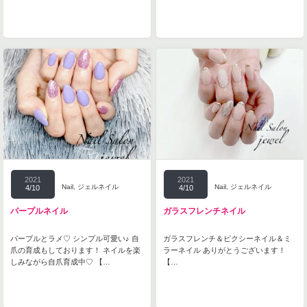
2021
2021
Nail
,
ジェルネイル
Nail
,
ジェルネイル
4/10
4/10
パープルネイル
ガラスフレンチネイル
パープルとラメ♡ シンプル可愛い♪ 自
ガラスフレンチ＆ピクシーネイル＆ミ
爪の育成もしております！ ネイルを楽
ラーネイル ありがとうございます！
しみながら自爪育成中♡ 【…
【…