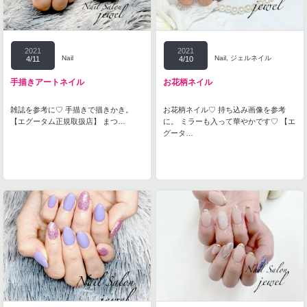
2021
2021
Nail
Nail
,
ジェルネイル
4/11
4/10
手描きアートネイル
お花柄ネイル
雑誌を参考に♡ 手描きで描きかき。
お花柄ネイル♡ 持ち込み画像を参考
【エグータム正規取扱店】 まつ…
に。 ミラーも入って華やかです♡ 【エ
グータ…