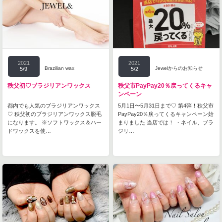
2021
2021
Brazilian wax
Jewelからのお知らせ
5/9
5/2
秩父初♡ブラジリアンワックス
秩父市PayPay20％戻ってくるキャ
ンペーン
都内でも人気のブラジリアンワックス
5月1日〜5月31日まで♡ 第4弾！秩父市
♡ 秩父初のブラジリアンワックス脱毛
PayPay20％戻ってくるキャンペーン始
になります。 ※ソフトワックス＆ハー
まりました 当店では！ ・ネイル、ブラ
ドワックスを使…
ジリ…