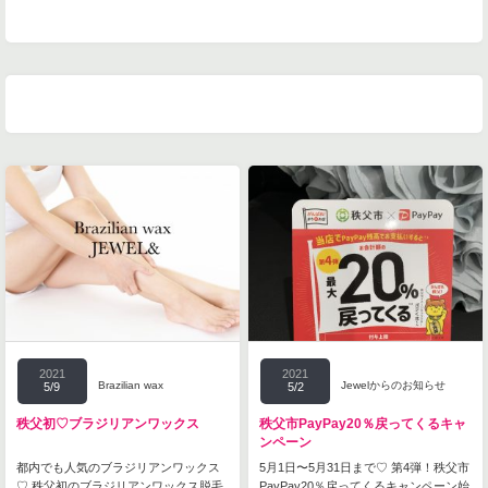
2021
2021
Brazilian wax
Jewelからのお知らせ
5/9
5/2
秩父初♡ブラジリアンワックス
秩父市PayPay20％戻ってくるキャ
ンペーン
都内でも人気のブラジリアンワックス
5月1日〜5月31日まで♡ 第4弾！秩父市
♡ 秩父初のブラジリアンワックス脱毛
PayPay20％戻ってくるキャンペーン始