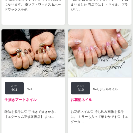
になります。 ※ソフトワックス＆ハー
まりました 当店では！ ・ネイル、ブラ
ドワックスを使…
ジリ…
2021
2021
Nail
Nail
,
ジェルネイル
4/11
4/10
手描きアートネイル
お花柄ネイル
雑誌を参考に♡ 手描きで描きかき。
お花柄ネイル♡ 持ち込み画像を参考
【エグータム正規取扱店】 まつ…
に。 ミラーも入って華やかです♡ 【エ
グータ…