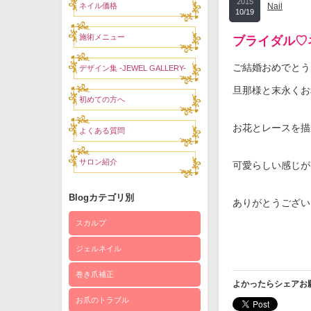
2015
ネイル価格
Nail
10/19
施術メニュー
ブライダル♡
ご結婚おめでとう
デザイン集 -JEWEL GALLERY-
旦那様と末永くお
初めての方へ
お花とレースを描
よくある質問
サロン紹介
可愛らしい感じが
Blogカテゴリ別
ありがとうござい
スカルプ
ジェルネイル
巻き爪補正
よかったらシェアお
お爪のトラブル