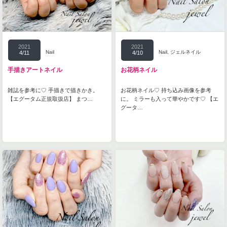
2021
2021
Nail
Nail
,
ジェルネイル
4/11
4/10
手描きアートネイル
お花柄ネイル
雑誌を参考に♡ 手描きで描きかき。
お花柄ネイル♡ 持ち込み画像を参考
【エグータム正規取扱店】 まつ…
に。 ミラーも入って華やかです♡ 【エ
グータ…