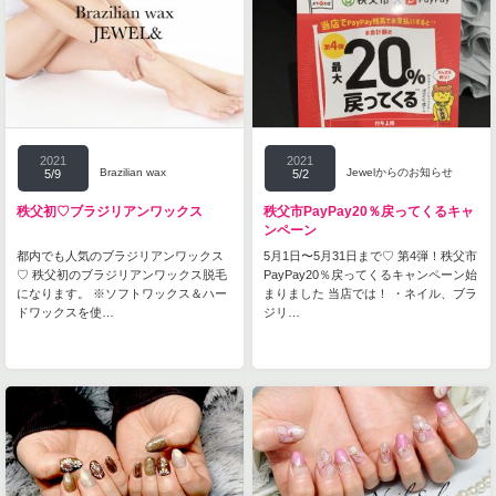
2021
2021
Brazilian wax
Jewelからのお知らせ
5/9
5/2
秩父初♡ブラジリアンワックス
秩父市PayPay20％戻ってくるキャ
ンペーン
都内でも人気のブラジリアンワックス
5月1日〜5月31日まで♡ 第4弾！秩父市
♡ 秩父初のブラジリアンワックス脱毛
PayPay20％戻ってくるキャンペーン始
になります。 ※ソフトワックス＆ハー
まりました 当店では！ ・ネイル、ブラ
ドワックスを使…
ジリ…