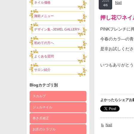
2016
ネイル価格
Nail
4/6
施術メニュー
押し花♡ネイ
PINKフレンチに
デザイン集 -JEWEL GALLERY-
今春のカラ―の青み
初めての方へ
是非お試しくださ
よくある質問
いつもありがとう
サロン紹介
Blogカテゴリ別
スカルプ
よかったらシェアお
ジェルネイル
巻き爪補正
Nail
お爪のトラブル