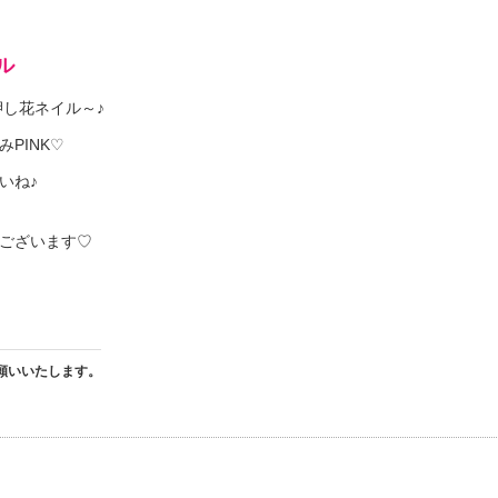
ル
押し花ネイル～♪
PINK♡
いね♪
ございます♡
願いいたします。