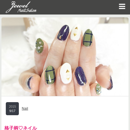
2015
Nail
9/17
格子柄♡ネイル