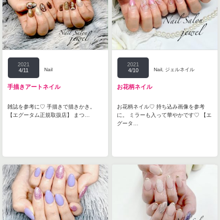
2021
2021
Nail
Nail
,
ジェルネイル
4/11
4/10
手描きアートネイル
お花柄ネイル
雑誌を参考に♡ 手描きで描きかき。
お花柄ネイル♡ 持ち込み画像を参考
【エグータム正規取扱店】 まつ…
に。 ミラーも入って華やかです♡ 【エ
グータ…