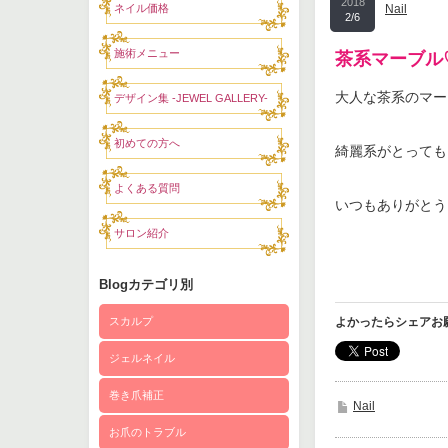
2018
ネイル価格
Nail
2/6
施術メニュー
茶系マーブル
大人な茶系のマー
デザイン集 -JEWEL GALLERY-
初めての方へ
綺麗系がとっても
よくある質問
いつもありがとう
サロン紹介
Blogカテゴリ別
スカルプ
よかったらシェアお
ジェルネイル
巻き爪補正
Nail
お爪のトラブル