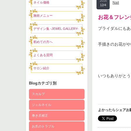
2016
ネイル価格
Nail
12/4
施術メニュー
お花＆フレン
ブライダルにもあ
デザイン集 -JEWEL GALLERY-
初めての方へ
手描きのお花がや
よくある質問
サロン紹介
いつもありがとう
Blogカテゴリ別
スカルプ
ジェルネイル
よかったらシェアお
巻き爪補正
お爪のトラブル