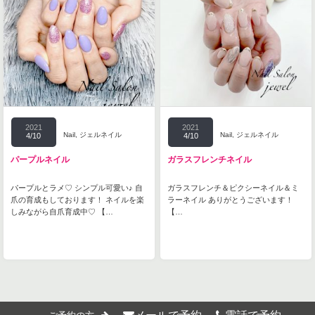
2021
2021
Nail
,
ジェルネイル
Nail
,
ジェルネイル
4/10
4/10
パープルネイル
ガラスフレンチネイル
パープルとラメ♡ シンプル可愛い♪ 自
ガラスフレンチ＆ピクシーネイル＆ミ
爪の育成もしております！ ネイルを楽
ラーネイル ありがとうございます！
しみながら自爪育成中♡ 【…
【…