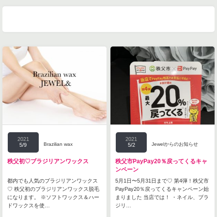
2021
2021
Brazilian wax
Jewelからのお知らせ
5/9
5/2
秩父初♡ブラジリアンワックス
秩父市PayPay20％戻ってくるキャ
ンペーン
都内でも人気のブラジリアンワックス
5月1日〜5月31日まで♡ 第4弾！秩父市
♡ 秩父初のブラジリアンワックス脱毛
PayPay20％戻ってくるキャンペーン始
になります。 ※ソフトワックス＆ハー
まりました 当店では！ ・ネイル、ブラ
ドワックスを使…
ジリ…