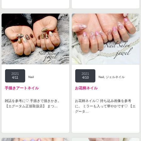
2021
2021
Nail
Nail
,
ジェルネイル
4/11
4/10
手描きアートネイル
お花柄ネイル
雑誌を参考に♡ 手描きで描きかき。
お花柄ネイル♡ 持ち込み画像を参考
【エグータム正規取扱店】 まつ…
に。 ミラーも入って華やかです♡ 【エ
グータ…