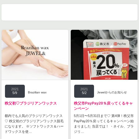
2021
2021
Brazilian wax
Jewelからのお知らせ
5/9
5/2
秩父初♡ブラジリアンワックス
秩父市PayPay20％戻ってくるキャ
ンペーン
都内でも人気のブラジリアンワックス
5月1日〜5月31日まで♡ 第4弾！秩父市
♡ 秩父初のブラジリアンワックス脱毛
PayPay20％戻ってくるキャンペーン始
になります。 ※ソフトワックス＆ハー
まりました 当店では！ ・ネイル、ブラ
ドワックスを使…
ジリ…