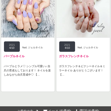
2021
2021
Nail
,
ジェルネイル
Nail
,
ジェルネイル
4/10
4/10
パープルネイル
ガラスフレンチネイル
パープルとラメ♡ シンプル可愛い♪ 自
ガラスフレンチ＆ピクシーネイル＆ミ
爪の育成もしております！ ネイルを楽
ラーネイル ありがとうございます！
しみながら自爪育成中♡ 【…
【…