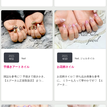
2021
2021
Nail
Nail
,
ジェルネイル
4/11
4/10
手描きアートネイル
お花柄ネイル
雑誌を参考に♡ 手描きで描きかき。
お花柄ネイル♡ 持ち込み画像を参考
【エグータム正規取扱店】 まつ…
に。 ミラーも入って華やかです♡ 【エ
グータ…