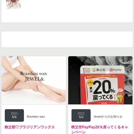
2021
2021
Brazilian wax
Jewelからのお知らせ
5/9
5/2
秩父初♡ブラジリアンワックス
秩父市PayPay20％戻ってくるキャ
ンペーン