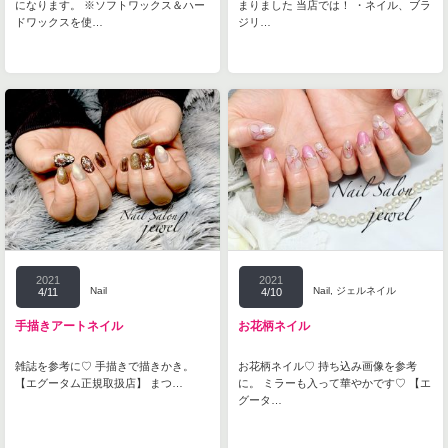
になります。 ※ソフトワックス＆ハー
まりました 当店では！ ・ネイル、ブラ
ドワックスを使…
ジリ…
2021
2021
Nail
Nail
,
ジェルネイル
4/11
4/10
手描きアートネイル
お花柄ネイル
雑誌を参考に♡ 手描きで描きかき。
お花柄ネイル♡ 持ち込み画像を参考
【エグータム正規取扱店】 まつ…
に。 ミラーも入って華やかです♡ 【エ
グータ…