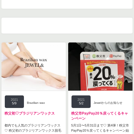
2021
2021
Brazilian wax
Jewelからのお知らせ
5/9
5/2
秩父初♡ブラジリアンワックス
秩父市PayPay20％戻ってくるキャ
ンペーン
都内でも人気のブラジリアンワックス
5月1日〜5月31日まで♡ 第4弾！秩父市
♡ 秩父初のブラジリアンワックス脱毛
PayPay20％戻ってくるキャンペーン始