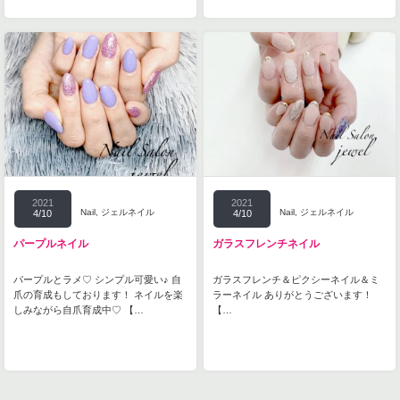
2021
2021
Nail
,
ジェルネイル
Nail
,
ジェルネイル
4/10
4/10
パープルネイル
ガラスフレンチネイル
パープルとラメ♡ シンプル可愛い♪ 自
ガラスフレンチ＆ピクシーネイル＆ミ
爪の育成もしております！ ネイルを楽
ラーネイル ありがとうございます！
しみながら自爪育成中♡ 【…
【…