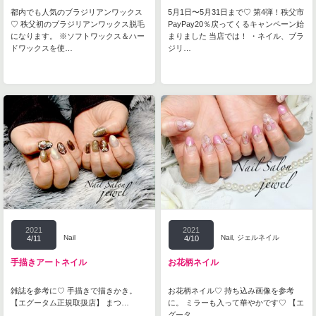
都内でも人気のブラジリアンワックス
5月1日〜5月31日まで♡ 第4弾！秩父市
♡ 秩父初のブラジリアンワックス脱毛
PayPay20％戻ってくるキャンペーン始
になります。 ※ソフトワックス＆ハー
まりました 当店では！ ・ネイル、ブラ
ドワックスを使…
ジリ…
2021
2021
Nail
Nail
,
ジェルネイル
4/11
4/10
手描きアートネイル
お花柄ネイル
雑誌を参考に♡ 手描きで描きかき。
お花柄ネイル♡ 持ち込み画像を参考
【エグータム正規取扱店】 まつ…
に。 ミラーも入って華やかです♡ 【エ
グータ…