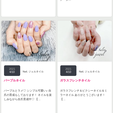
2021
2021
Nail
,
ジェルネイル
Nail
,
ジェルネイル
4/10
4/10
パープルネイル
ガラスフレンチネイル
パープルとラメ♡ シンプル可愛い♪ 自
ガラスフレンチ＆ピクシーネイル＆ミ
爪の育成もしております！ ネイルを楽
ラーネイル ありがとうございます！
しみながら自爪育成中♡ 【…
【…