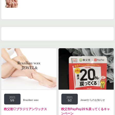
2021
2021
Brazilian wax
Jewelからのお知らせ
5/9
5/2
秩父初♡ブラジリアンワックス
秩父市PayPay20％戻ってくるキャ
ンペーン