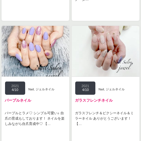
2021
2021
Nail
,
ジェルネイル
Nail
,
ジェルネイル
4/10
4/10
パープルネイル
ガラスフレンチネイル
パープルとラメ♡ シンプル可愛い♪ 自
ガラスフレンチ＆ピクシーネイル＆ミ
爪の育成もしております！ ネイルを楽
ラーネイル ありがとうございます！
しみながら自爪育成中♡ 【…
【…