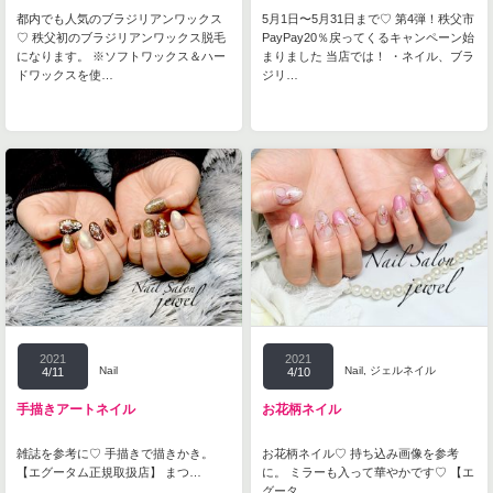
都内でも人気のブラジリアンワックス
5月1日〜5月31日まで♡ 第4弾！秩父市
♡ 秩父初のブラジリアンワックス脱毛
PayPay20％戻ってくるキャンペーン始
になります。 ※ソフトワックス＆ハー
まりました 当店では！ ・ネイル、ブラ
ドワックスを使…
ジリ…
2021
2021
Nail
Nail
,
ジェルネイル
4/11
4/10
手描きアートネイル
お花柄ネイル
雑誌を参考に♡ 手描きで描きかき。
お花柄ネイル♡ 持ち込み画像を参考
【エグータム正規取扱店】 まつ…
に。 ミラーも入って華やかです♡ 【エ
グータ…