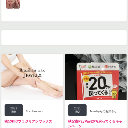
2021
2021
Brazilian wax
Jewelからのお知らせ
5/9
5/2
秩父初♡ブラジリアンワックス
秩父市PayPay20％戻ってくるキャ
ンペーン