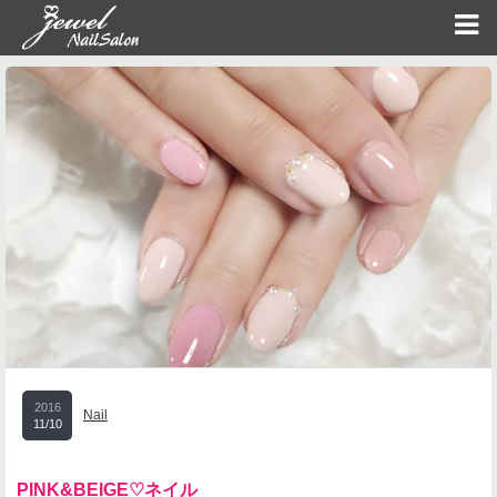
2016
Nail
11/10
PINK&BEIGE♡ネイル