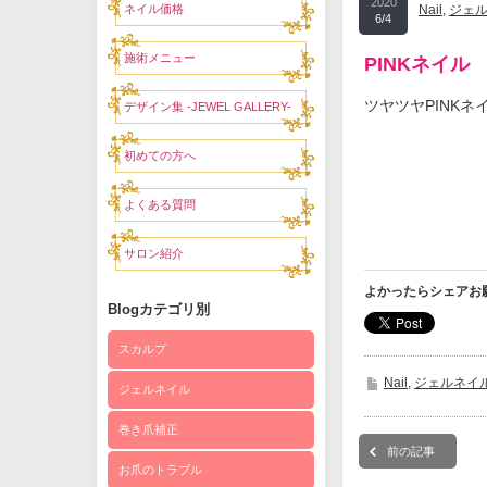
2020
ネイル価格
Nail
,
ジェ
6/4
施術メニュー
PINKネイル
ツヤツヤPINKネ
デザイン集 -JEWEL GALLERY-
初めての方へ
よくある質問
サロン紹介
よかったらシェアお
Blogカテゴリ別
スカルプ
Nail
,
ジェルネイ
ジェルネイル
巻き爪補正
前の記事
お爪のトラブル