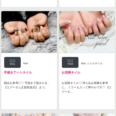
2021
2021
Nail
Nail
,
ジェルネイル
4/11
4/10
手描きアートネイル
お花柄ネイル
雑誌を参考に♡ 手描きで描きかき。
お花柄ネイル♡ 持ち込み画像を参考
【エグータム正規取扱店】 まつ…
に。 ミラーも入って華やかです♡ 【エ
グータ…