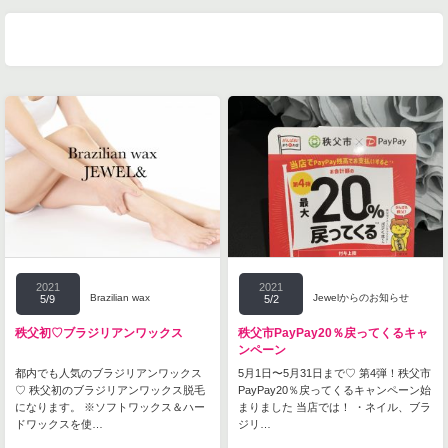
2021
2021
Brazilian wax
Jewelからのお知らせ
5/9
5/2
秩父初♡ブラジリアンワックス
秩父市PayPay20％戻ってくるキャ
ンペーン
都内でも人気のブラジリアンワックス
5月1日〜5月31日まで♡ 第4弾！秩父市
♡ 秩父初のブラジリアンワックス脱毛
PayPay20％戻ってくるキャンペーン始
になります。 ※ソフトワックス＆ハー
まりました 当店では！ ・ネイル、ブラ
ドワックスを使…
ジリ…