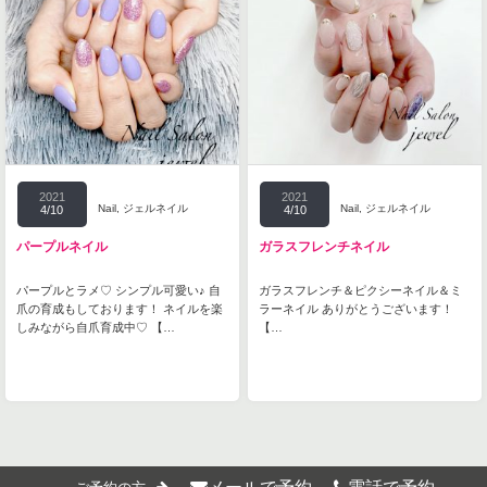
2021
2021
Nail
,
ジェルネイル
Nail
,
ジェルネイル
4/10
4/10
パープルネイル
ガラスフレンチネイル
パープルとラメ♡ シンプル可愛い♪ 自
ガラスフレンチ＆ピクシーネイル＆ミ
爪の育成もしております！ ネイルを楽
ラーネイル ありがとうございます！
しみながら自爪育成中♡ 【…
【…