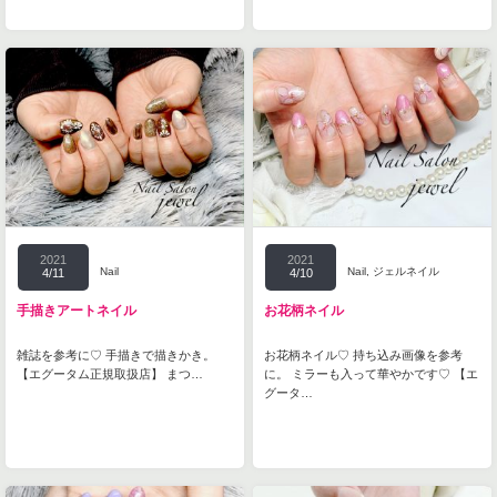
2021
2021
Nail
Nail
,
ジェルネイル
4/11
4/10
手描きアートネイル
お花柄ネイル
雑誌を参考に♡ 手描きで描きかき。
お花柄ネイル♡ 持ち込み画像を参考
【エグータム正規取扱店】 まつ…
に。 ミラーも入って華やかです♡ 【エ
グータ…