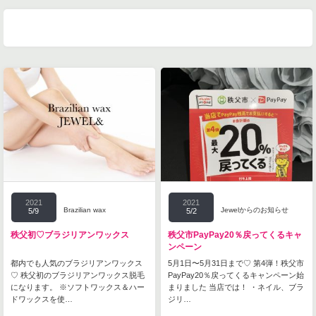
2021
2021
Brazilian wax
Jewelからのお知らせ
5/9
5/2
秩父初♡ブラジリアンワックス
秩父市PayPay20％戻ってくるキャ
ンペーン
都内でも人気のブラジリアンワックス
5月1日〜5月31日まで♡ 第4弾！秩父市
♡ 秩父初のブラジリアンワックス脱毛
PayPay20％戻ってくるキャンペーン始
になります。 ※ソフトワックス＆ハー
まりました 当店では！ ・ネイル、ブラ
ドワックスを使…
ジリ…