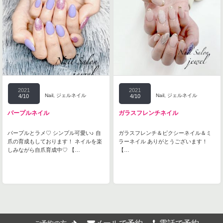
2021
2021
Nail
,
ジェルネイル
Nail
,
ジェルネイル
4/10
4/10
パープルネイル
ガラスフレンチネイル
パープルとラメ♡ シンプル可愛い♪ 自
ガラスフレンチ＆ピクシーネイル＆ミ
爪の育成もしております！ ネイルを楽
ラーネイル ありがとうございます！
しみながら自爪育成中♡ 【…
【…