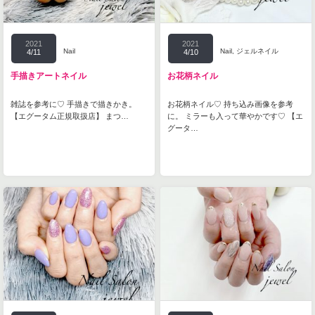
2021
2021
Nail
Nail
,
ジェルネイル
4/11
4/10
手描きアートネイル
お花柄ネイル
雑誌を参考に♡ 手描きで描きかき。
お花柄ネイル♡ 持ち込み画像を参考
【エグータム正規取扱店】 まつ…
に。 ミラーも入って華やかです♡ 【エ
グータ…