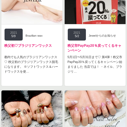
2021
2021
Brazilian wax
Jewelからのお知らせ
5/9
5/2
秩父初♡ブラジリアンワックス
秩父市PayPay20％戻ってくるキャ
ンペーン
都内でも人気のブラジリアンワックス
5月1日〜5月31日まで♡ 第4弾！秩父市
♡ 秩父初のブラジリアンワックス脱毛
PayPay20％戻ってくるキャンペーン始
になります。 ※ソフトワックス＆ハー
まりました 当店では！ ・ネイル、ブラ
ドワックスを使…
ジリ…