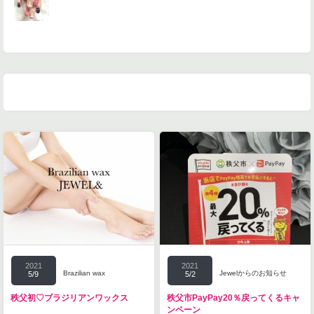
2021
2021
Brazilian wax
Jewelからのお知らせ
5/9
5/2
秩父初♡ブラジリアンワックス
秩父市PayPay20％戻ってくるキャ
ンペーン