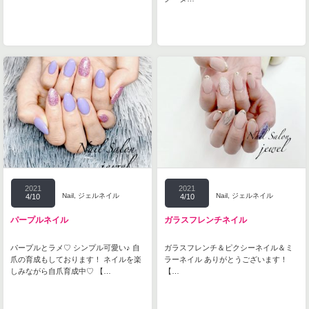
2021
2021
Nail
,
ジェルネイル
Nail
,
ジェルネイル
4/10
4/10
パープルネイル
ガラスフレンチネイル
パープルとラメ♡ シンプル可愛い♪ 自
ガラスフレンチ＆ピクシーネイル＆ミ
爪の育成もしております！ ネイルを楽
ラーネイル ありがとうございます！
しみながら自爪育成中♡ 【…
【…