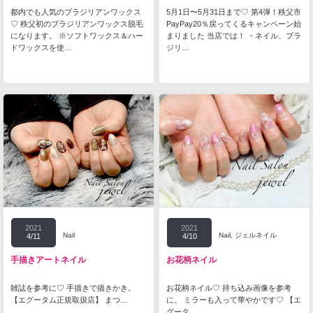
都内でも人気のブラジリアンワックス
5月1日〜5月31日まで♡ 第4弾！秩父市
♡ 秩父初のブラジリアンワックス脱毛
PayPay20％戻ってくるキャンペーン始
になります。 ※ソフトワックス＆ハー
まりました 当店では！ ・ネイル、ブラ
ドワックスを使…
ジリ…
2021
2021
Nail
Nail
,
ジェルネイル
4/11
4/10
手描きアートネイル
お花柄ネイル
雑誌を参考に♡ 手描きで描きかき。
お花柄ネイル♡ 持ち込み画像を参考
【エグータム正規取扱店】 まつ…
に。 ミラーも入って華やかです♡ 【エ
グータ…