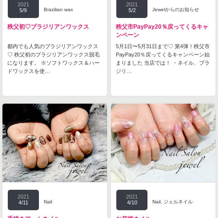
2021
2021
Brazilian wax
Jewelからのお知らせ
5/9
5/2
秩父初♡ブラジリアンワックス
秩父市PayPay20％戻ってくるキャ
ンペーン
都内でも人気のブラジリアンワックス
5月1日〜5月31日まで♡ 第4弾！秩父市
♡ 秩父初のブラジリアンワックス脱毛
PayPay20％戻ってくるキャンペーン始
になります。 ※ソフトワックス＆ハー
まりました 当店では！ ・ネイル、ブラ
ドワックスを使…
ジリ…
2021
2021
Nail
Nail
,
ジェルネイル
4/11
4/10