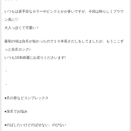
いつもは派手目なカラーやピンクとかが多いですが、今回は秋らしくブラウ
ン系に♡
大人っぽくて可愛い！
最初の頃は自爪が短かったので１０本長さだしをしてましたが、もうここず
っと自爪ロング♪
いつも10本綺麗にお戻りくださいます!
・
・
●爪の形などコンプレックス
●深爪でお悩み
●のばしたいけどのばせない、のびない