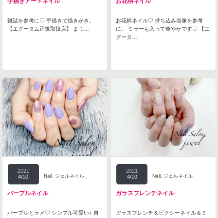
手描きアートネイル
お花柄ネイル
雑誌を参考に♡ 手描きで描きかき。
お花柄ネイル♡ 持ち込み画像を参考
【エグータム正規取扱店】 まつ…
に。 ミラーも入って華やかです♡ 【エ
グータ…
2021
2021
Nail
,
ジェルネイル
Nail
,
ジェルネイル
4/10
4/10
パープルネイル
ガラスフレンチネイル
パープルとラメ♡ シンプル可愛い♪ 自
ガラスフレンチ＆ピクシーネイル＆ミ